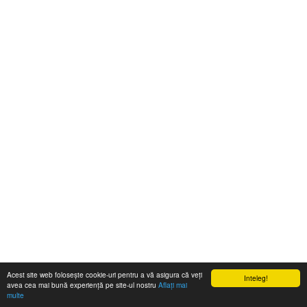
Acest site web folosește cookie-uri pentru a vă asigura că veți
Inteleg!
avea cea mai bună experiență pe site-ul nostru
Aflați mai
multe